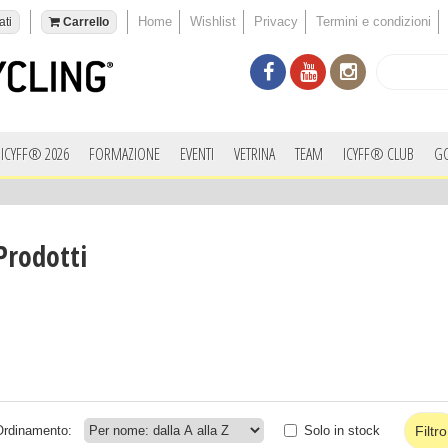
Home
Wishlist
Privacy
Termini e condizioni
ati
Carrello
ICYFF® 2026
FORMAZIONE
EVENTI
VETRINA
TEAM
ICYFF® CLUB
G
Prodotti
Ordinamento:
Solo in stock