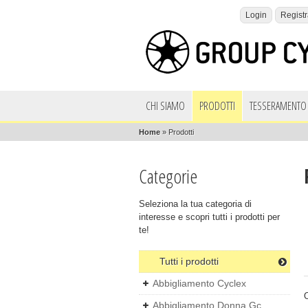
Login
Registr
CHI SIAMO
PRODOTTI
TESSERAMENTO 
Home
»
Prodotti
Categorie
Seleziona la tua categoria di
interesse e scopri tutti i prodotti per
te!
Tutti i prodotti
Abbigliamento Cyclex
Abbigliamento Donna Gc