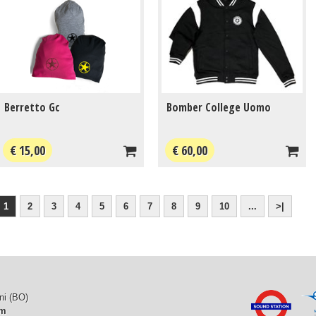
Berretto Gc
Bomber College Uomo
€ 15,00
€ 60,00
1
2
3
4
5
6
7
8
9
10
...
>|
ni (BO)
om