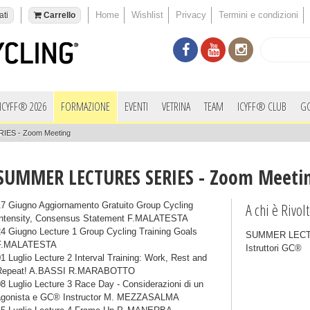
Home
Wishlist
Privacy
Termini e condizioni
ati
Carrello
ICYFF® 2026
FORMAZIONE
EVENTI
VETRINA
TEAM
ICYFF® CLUB
G
ES - Zoom Meeting
SUMMER LECTURES SERIES - Zoom Meeti
A chi è Rivol
17 Giugno Aggiornamento Gratuito Group Cycling
Intensity, Consensus Statement F.MALATESTA
24 Giugno Lecture 1 Group Cycling Training Goals
SUMMER LECTUR
F.MALATESTA
Istruttori GC®
1 Luglio Lecture 2 Interval Training: Work, Rest and
Repeat! A.BASSI R.MARABOTTO
8 Luglio Lecture 3 Race Day - Considerazioni di un
agonista e GC® Instructor M. MEZZASALMA