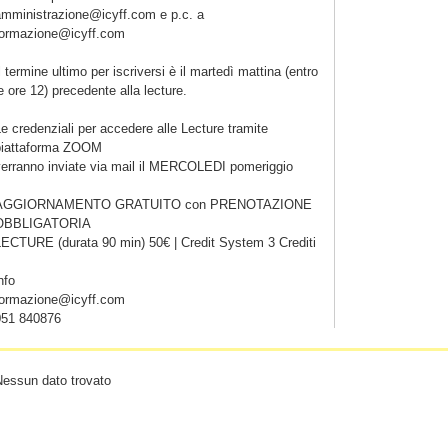
amministrazione@icyff.com e p.c. a
formazione@icyff.com
l termine ultimo per iscriversi è il martedì mattina (entro
e ore 12) precedente alla lecture.
e credenziali per accedere alle Lecture tramite
piattaforma ZOOM
verranno inviate via mail il MERCOLEDI pomeriggio
AGGIORNAMENTO GRATUITO con PRENOTAZIONE
OBBLIGATORIA
LECTURE (durata 90 min) 50€ | Credit System 3 Crediti
nfo
formazione@icyff.com
051 840876
Nessun dato trovato