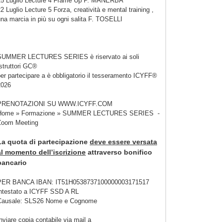
15 Luglio Lecture 4 Frame Up P. MANERBA
2 Luglio Lecture 5 Forza, creatività e mental training ,
na marcia in più su ogni salita F. TOSELLI
SUMMER LECTURES SERIES è riservato ai soli
struttori GC®
er partecipare a è obbligatorio il tesseramento ICYFF®
2026
PRENOTAZIONI SU WWW.ICYFF.COM
Home » Formazione » SUMMER LECTURES SERIES -
Zoom Meeting
La quota di partecipazione
deve essere versata
al momento dell’iscrizione
attraverso bonifico
bancario
PER BANCA IBAN: IT51H0538737100000003171517
intestato a ICYFF SSD A RL
Causale: SLS26 Nome e Cognome
nviare copia contabile via mail a