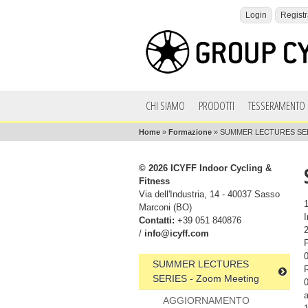
Login
Registr
CHI SIAMO
PRODOTTI
TESSERAMENTO 
Home
»
Formazione
»
SUMMER LECTURES SERI
© 2026 ICYFF Indoor Cycling &
Fitness
Via dell'Industria, 14 - 40037 Sasso
Marconi (BO)
Contatti:
+39 051 840876
/
info@icyff.com
0
SUMMER LECTURES
SERIES - Zoom Meeting
0
AGGIORNAMENTO