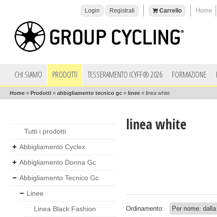
Home
Login
Registrati
Carrello
CHI SIAMO
PRODOTTI
TESSERAMENTO ICYFF® 2026
FORMAZIONE
Home
»
Prodotti
»
abbigliamento tecnico gc
»
linee
»
linea white
linea white
Tutti i prodotti
Abbigliamento Cyclex
Abbigliamento Donna Gc
Abbigliamento Tecnico Gc
Linee
Linea Black Fashion
Ordinamento: