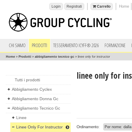
Home
Login
Registrati
Carrello
CHI SIAMO
PRODOTTI
TESSERAMENTO ICYFF® 2026
FORMAZIONE
Home
»
Prodotti
»
abbigliamento tecnico gc
»
linee only for instructor
linee only for in
Tutti i prodotti
Abbigliamento Cyclex
Abbigliamento Donna Gc
Abbigliamento Tecnico Gc
Linee
Linee Only For Instructor
Ordinamento: