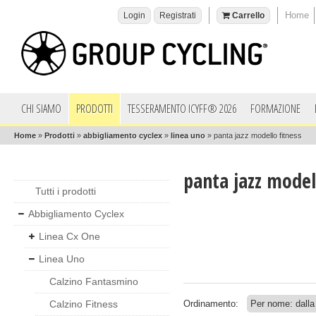
Home
Login
Registrati
Carrello
CHI SIAMO
PRODOTTI
TESSERAMENTO ICYFF® 2026
FORMAZIONE
Home
»
Prodotti
»
abbigliamento cyclex
»
linea uno
»
panta jazz modello fitness
panta jazz model
Tutti i prodotti
Abbigliamento Cyclex
Linea Cx One
Linea Uno
Calzino Fantasmino
Calzino Fitness
Ordinamento: