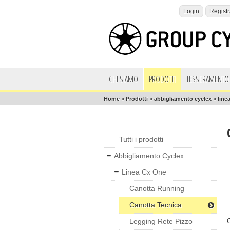
Login
Registr
CHI SIAMO
PRODOTTI
TESSERAMENTO 
Home
»
Prodotti
»
abbigliamento cyclex
»
line
Tutti i prodotti
Abbigliamento Cyclex
Linea Cx One
Canotta Running
Canotta Tecnica
Legging Rete Pizzo