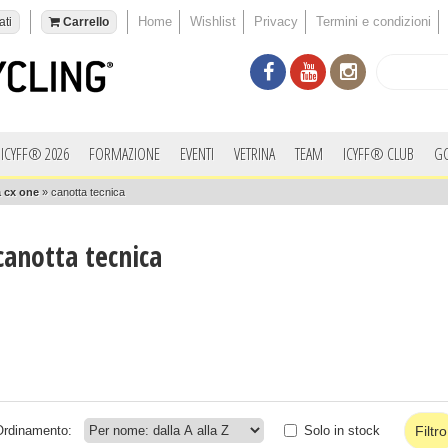
Home
Wishlist
Privacy
Termini e condizioni
ati
Carrello
ICYFF® 2026
FORMAZIONE
EVENTI
VETRINA
TEAM
ICYFF® CLUB
G
a cx one
»
canotta tecnica
canotta tecnica
Ordinamento:
Solo in stock